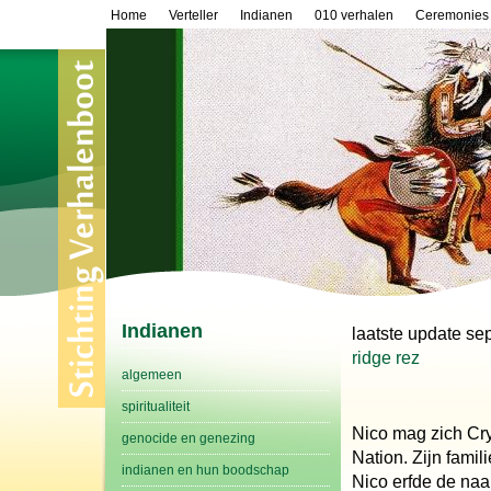
Home
Verteller
Indianen
010 verhalen
Ceremonies
Indianen
laats
ridge rez
algemeen
spiritualiteit
Nico mag zich Cry
genocide en genezing
Nation. Zijn famil
indianen en hun boodschap
Nico erfde de naa