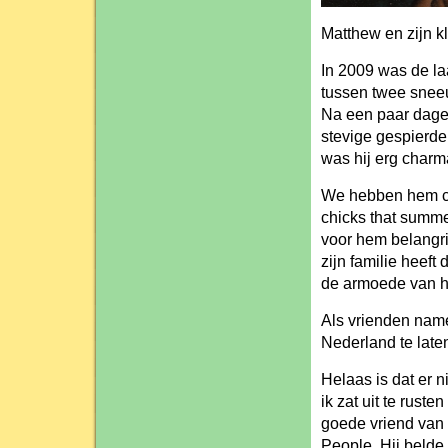
Matthew en zijn kl
In 2009 was de laa
tussen twee sneeu
Na een paar dagen
stevige gespierde
was hij erg charma
We hebben hem co
chicks that summ
voor hem belangri
zijn familie heeft
de armoede van he
Als vrienden nam
Nederland te late
Helaas is dat er 
ik zat uit te rust
goede vriend van 
People. Hij beld