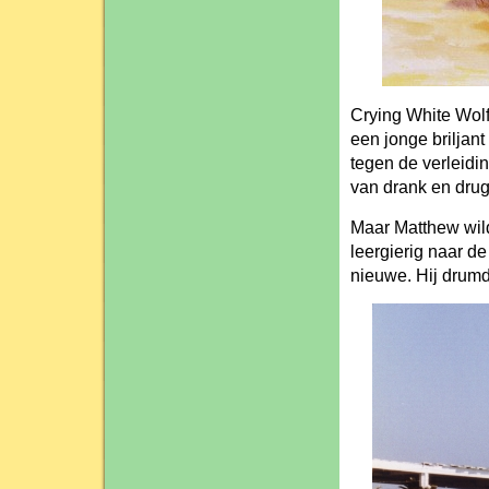
Crying White Wolf
een jonge briljant
tegen de verleidi
van drank en drug
Maar Matthew wil
leergierig naar de
nieuwe. Hij drumd