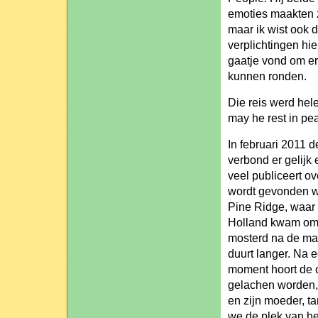
emoties maakten z
maar ik wist ook d
verplichtingen hi
gaatje vond om er
kunnen ronden.
Die reis werd hel
may he rest in p
In februari 2011 d
verbond er gelijk
veel publiceert ov
wordt gevonden w
Pine Ridge, waar d
Holland kwam om 
mosterd na de maa
duurt langer. Na ee
moment hoort de o
gelachen worden,
en zijn moeder, t
we de plek van he