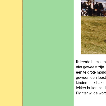
Ik leerde hem ken
niet geweest zijn. 
een te grote mond
gewoon een feest 
kinderen, ik bakt
lekker buiten zat
Fighter wilde word