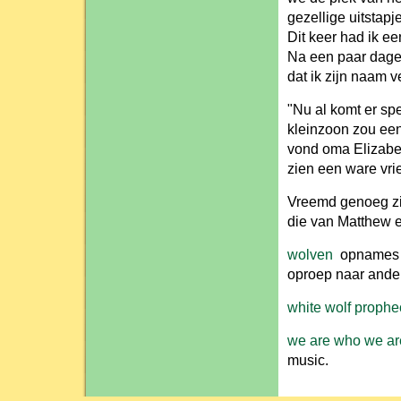
gezellige uitstapj
Dit keer had ik ee
Na een paar dagen
dat ik zijn naam 
"Nu al komt er sp
kleinzoon zou een
vond oma Elizabet
zien een ware vrie
Vreemd genoeg zij
die van Matthew 
wolven
opnames va
oproep naar ande
white wolf prophe
we are who we are
music.