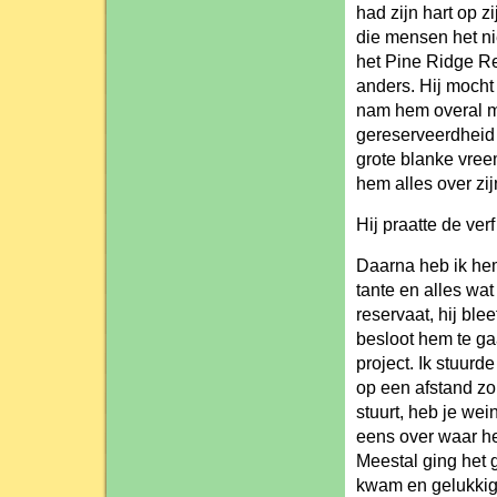
had zijn hart op z
die mensen het ni
het Pine Ridge Re
anders. Hij mocht 
nam hem overal me
gereserveerdheid 
grote blanke vree
hem alles over zi
Hij praatte de ver
Daarna heb ik hem 
tante en alles wat
reservaat, hij ble
besloot hem te ga
project. Ik stuurd
op een afstand zo
stuurt, heb je wei
eens over waar he
Meestal ging het g
kwam en gelukkig 