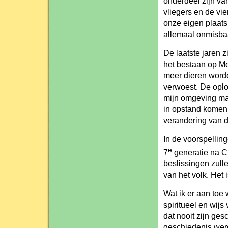
onderdeel zijn van
vliegers en de vi
onze eigen plaats
allemaal onmisbaa
De laatste jaren z
het bestaan op M
meer dieren worde
verwoest. De oplo
mijn omgeving mak
in opstand komen 
verandering van d
In de voorspellin
e
7
generatie na Cr
beslissingen zul
van het volk. Het 
Wat ik er aan toe
spiritueel en wijs 
dat nooit zijn ge
geschiedenis werd