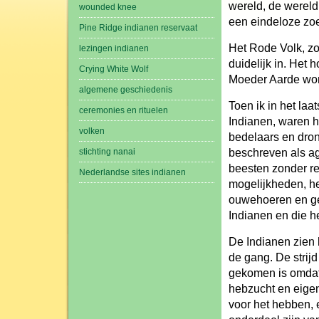
wereld, de wereld
wounded knee
een eindeloze zoe
Pine Ridge indianen reservaat
Het Rode Volk, zo
lezingen indianen
duidelijk in. Het
Crying White Wolf
Moeder Aarde wone
algemene geschiedenis
Toen ik in het la
ceremonies en rituelen
Indianen, waren 
volken
bedelaars en dron
beschreven als ag
stichting nanai
beesten zonder r
Nederlandse sites indianen
mogelijkheden, he
ouwehoeren en ge
Indianen en die h
De Indianen zien 
de gang. De strijd
gekomen is omdat 
hebzucht en eigen
voor het hebben, 