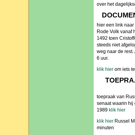
over het dagelijk
DOCUMEN
hier een link naa
Rode Volk vanaf h
1492 toen Cristof
steeds niet afgel
weg naar de rest.
6 uur.
klik hier
om iets t
TOEPRA
toepraak van Rus
senaat waarin hij 
1989
klik hier
klik hier
Russel Me
minuten