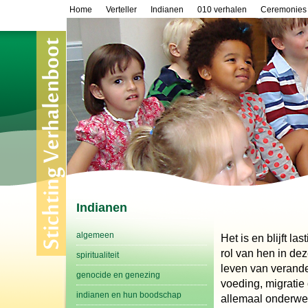
Home
Verteller
Indianen
010 verhalen
Ceremonies
Indianen
algemeen
Het is en blijft l
rol van hen in de
spiritualiteit
leven van verander
genocide en genezing
voeding, migratie
indianen en hun boodschap
allemaal onderwe