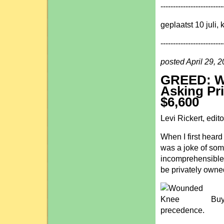
-------------------------
geplaatst 10 juli,
-------------------------
posted April 29, 
GREED: Wo
Asking Pri
$6,600
Levi Rickert, edit
When I first hear
was a joke of some
incomprehensible 
be privately owne
Buy
precedence.