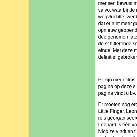
mensen bewust me
salvo, waarbij d
wegvluchtte, werd
dat er niet meer 
opnieuw geopend. 
deelgenomen later
de schitterende s
einde. Met deze m
definitief gebroke
Er zijn meer films
pagina op deze sit
pagina vindt u bv
Er moeten nog erg
Little Finger. Le
reis georganiseerd
Leonard is één va
Nico ze vindt en t