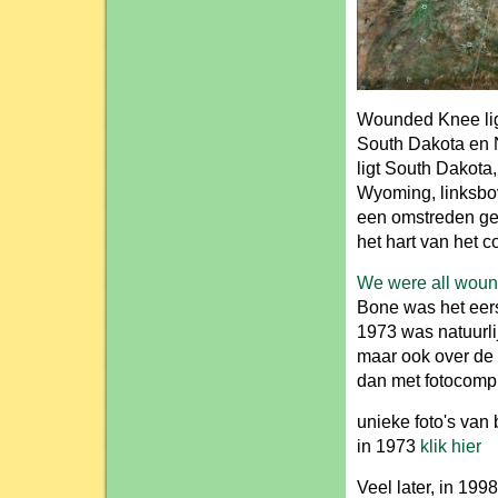
Wounded Knee ligt
South Dakota en N
ligt South Dakota,
Wyoming, linksbov
een omstreden geb
het hart van het c
We were all wou
Bone was het eers
1973 was natuurl
maar ook over de 
dan met fotocompi
unieke foto's van
in 1973
klik hier
Veel later, in 19