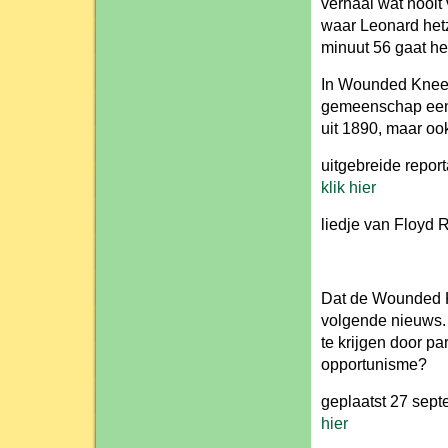
verhaal wat nooit
waar Leonard hetz
minuut 56 gaat h
In Wounded Knee, 
gemeenschap een e
uit 1890, maar oo
uitgebreide report
klik hier
liedje van Floy
Dat de Wounded Kn
volgende nieuws. 
te krijgen door par
opportunisme?
geplaatst 27 sep
hier