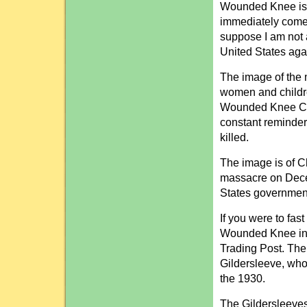
Wounded Knee is i
immediately come
suppose I am not 
United States aga
The image of the
women and childr
Wounded Knee Cre
constant reminde
killed.
The image is of Ch
massacre on Decem
States government
If you were to fa
Wounded Knee in 
Trading Post. The
Gildersleeve, who 
the 1930.
The Gildersleeves