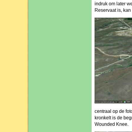
indruk om later we
Reservaat is, kan 
centraal op de fo
kronkelt is de beg
Wounded Knee.