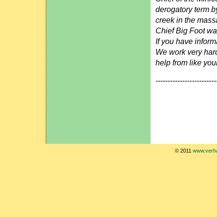
derogatory term 
creek in the mass
Chief Big Foot w
If you have inform
We work very hard t
help from like your
-------------------------
© 2011
www.verha