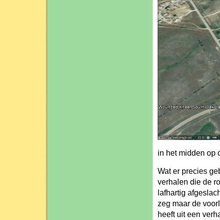
in het midden op d
Wat er precies geb
verhalen die de r
lafhartig afgeslac
zeg maar de voor
heeft uit een ver