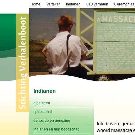
Home
Verteller
Indianen
010 verhalen
Ceremonies
Indianen
algemeen
spiritualiteit
genocide en genezing
foto boven, gemaa
indianen en hun boodschap
woord massacre er