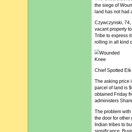
the siege of Woun
land has not had a
Czywczynski, 74, 
vacant property to
Tribe to express i
rolling in all kind
Chief Spotted Elk
The asking price i
parcel of land is
obtained Friday fr
administers Shann
The problem with p
the door for othe
Indian tribes to b
significance. Buy