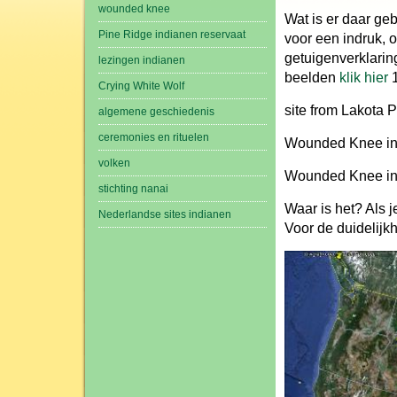
wounded knee
Wat is er daar g
Pine Ridge indianen reservaat
voor een indruk, 
getuigenverklari
lezingen indianen
beelden
klik hier
1
Crying White Wolf
site from Lakota 
algemene geschiedenis
ceremonies en rituelen
Wounded Knee in 
volken
Wounded Knee in 
stichting nanai
Waar is het? Als j
Nederlandse sites indianen
Voor de duidelijkh