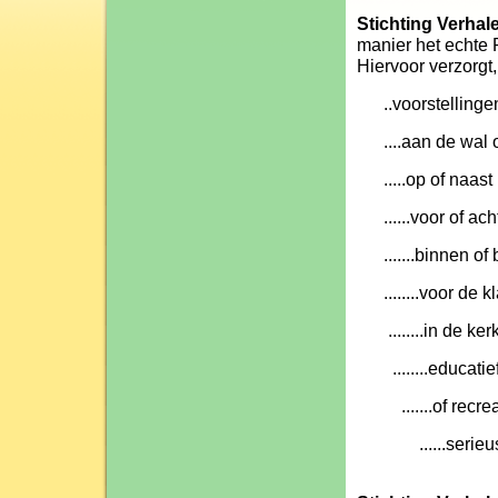
Stichting Verhal
manier het echte 
Hiervoor verzorgt,
..voorstellingen
....aan de wal o
.....op of naast
......voor of ach
.......binnen of 
........voor de kla
........in de kerk
........educatief
.......of recreat
......serieus, m