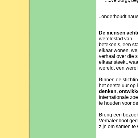
.....verzorgt, beg
..onderhoudt nau
De mensen achte
wereldstad van
betekenis, een sta
elkaar wonen, wer
verhaal over die 
elkaar steekt, wa
wereld, een were
Binnen de stichti
het eerste uur op
denken, ontwik
internationale zo
te houden voor d
Breng een bezoekj
Verhalenboot geda
zijn om samen te