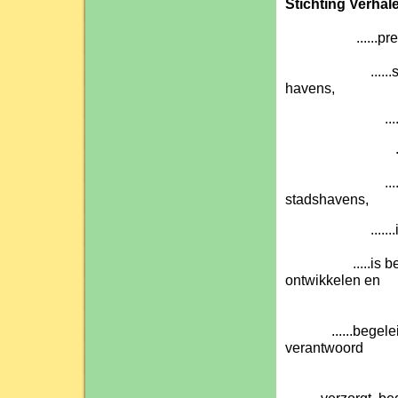
Stichting Verhal
......presente
......stadswan
havens,
......verzorg
......denkt 
......heeft ke
stadshavens,
.......is bek
.....is begaan 
ontwikkelen en
onder
......begeleidt
verantwoord
onder