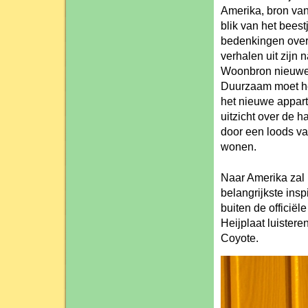
Amerika, bron van
blik van het beest
bedenkingen over.
verhalen uit zijn
Woonbron nieuwe 
Duurzaam moet he
het nieuwe appar
uitzicht over de 
door een loods va
wonen.
Naar Amerika zal 
belangrijkste inspi
buiten de officië
Heijplaat luisteren
Coyote.