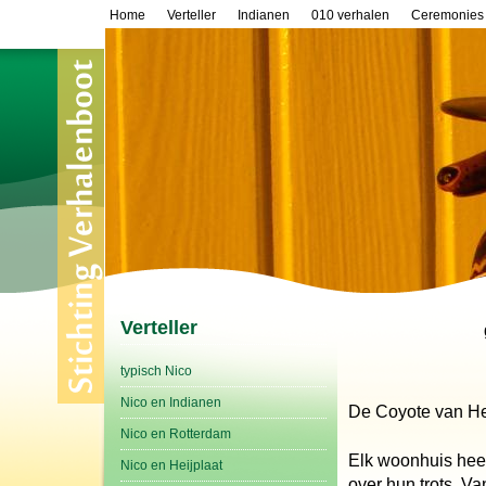
Home
Verteller
Indianen
010 verhalen
Ceremonies
Verteller
typisch Nico
Nico en Indianen
De Coyote van He
Nico en Rotterdam
Elk woonhuis heef
Nico en Heijplaat
over hun trots. V