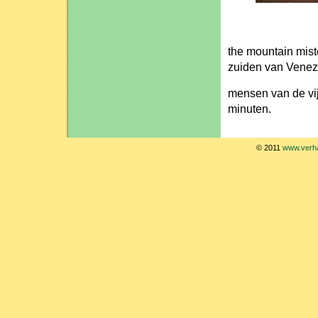
the mountain mist
zuiden van Venez
mensen van de vij
minuten.
© 2011
www.verha