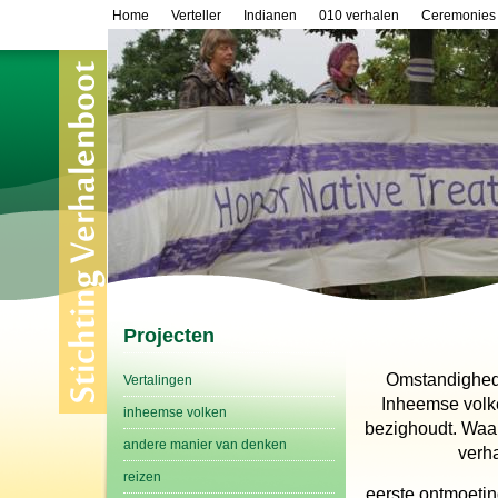
Home
Verteller
Indianen
010 verhalen
Ceremonies
Projecten
Omstandighede
Vertalingen
Inheemse volke
inheemse volken
bezighoudt. Waars
andere manier van denken
verha
reizen
eerste ontmoeti