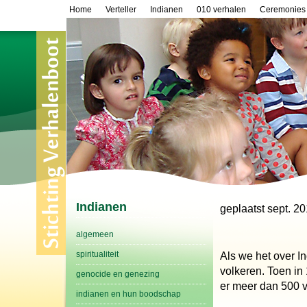
Home
Verteller
Indianen
010 verhalen
Ceremonies
Indianen
geplaatst sept. 2
algemeen
spiritualiteit
Als we het over I
volkeren. Toen in
genocide en genezing
er meer dan 500 v
indianen en hun boodschap