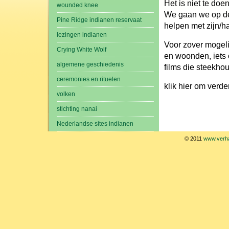
Het is niet te doe
wounded knee
We gaan we op de
Pine Ridge indianen reservaat
helpen met zijn/h
lezingen indianen
Voor zover mogelij
Crying White Wolf
en woonden, iets 
algemene geschiedenis
films die steekho
ceremonies en rituelen
klik hier om verde
volken
stichting nanai
Nederlandse sites indianen
© 2011
www.verha